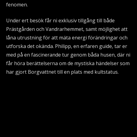
fenomen.
Under ert besök får ni exklusiv tillgång till både
Prästgården och Vandrarhemmet, samt möjlighet att
låna utrustning för att mäta energi förändringar och
utforska det okända. Philipp, en erfaren guide, tar er
med på en fascinerande tur genom båda husen, där ni
får höra berättelserna om de mystiska händelser som
har gjort Borgvattnet till en plats med kultstatus.
För de riktigt modiga finns möjligheten att övernatta i
Prästgården eller Vandrarhemmet. Klarar ni det,
belönas ni med ett exklusivt övernattnings diplom
som bevis på er tapperhet. Efter en spännande natt
bjuds ni på en stärkande frukost innan det är dags att
resa hemåt.