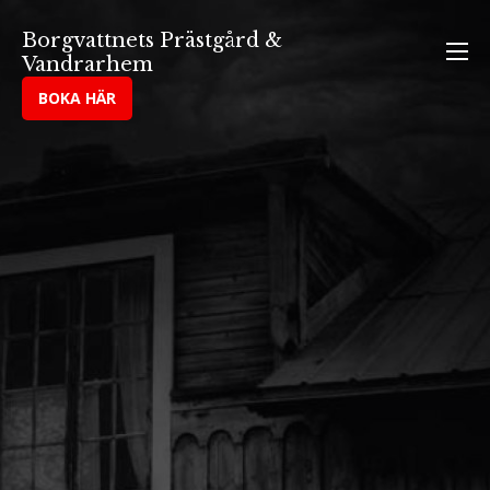
Hoppa
Borgvattnets Prästgård &
till
Vandrarhem
innehåll
BOKA HÄR