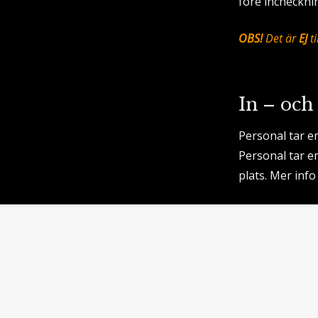
före inchecknin
OBS!
Det är
EJ
ti
In – och
Personal tar e
Personal tar em
plats. Mer info