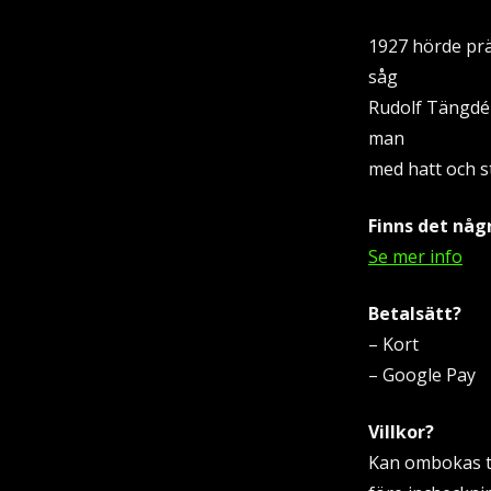
1927 hörde prä
såg
Rudolf Tängdén
man
med hatt och s
Finns det någr
Se mer info
Betalsätt?
– Kort
– Google Pay
Villkor?
Kan ombokas ti