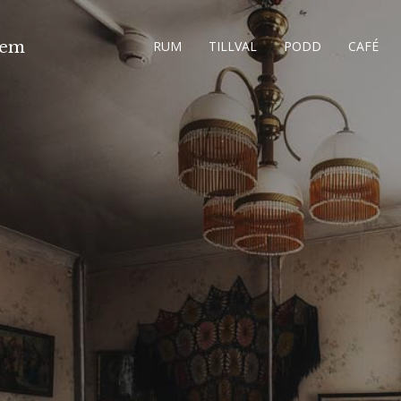
hem
RUM
TILLVAL
PODD
CAFÉ