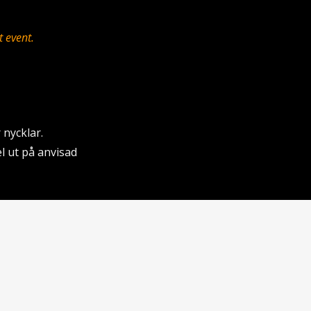
t event.
nycklar.
el ut på anvisad