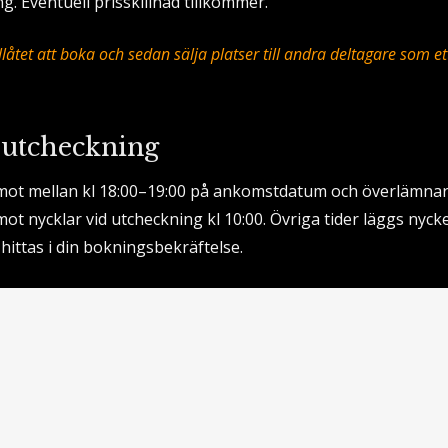
g. Eventuell prisskillnad tillkommer.
llåtet att boka och sedan sälja platser till andra deltagare som et
 utcheckning
mot mellan kl 18:00–19:00 på ankomstdatum och överlämnar 
ot nycklar vid utcheckning kl 10:00. Övriga tider läggs nyck
 hittas i din bokningsbekräftelse.