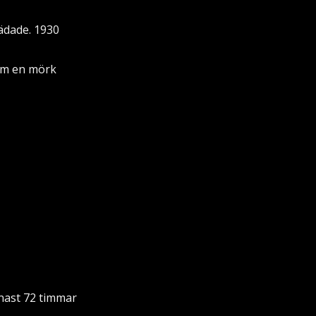
ädade. 1930
 om en mörk
enast 72 timmar