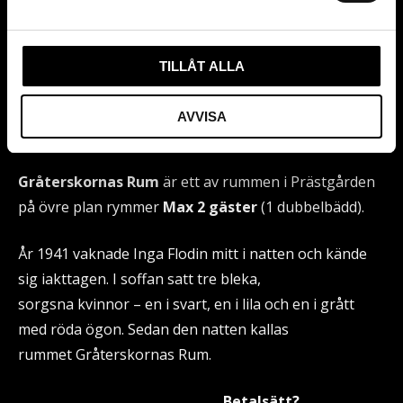
TILLÅT ALLA
Gråterskornas Rum
AVVISA
Gråterskornas Rum
är ett av rummen i Prästgården
på övre plan rymmer
Max 2 gäster
(1 dubbelbädd).
År 1941 vaknade Inga Flodin mitt i natten och kände
sig iakttagen. I soffan satt tre bleka,
sorgsna kvinnor – en i svart, en i lila och en i grått
med röda ögon. Sedan den natten kallas
rummet Gråterskornas Rum.
Betalsätt?