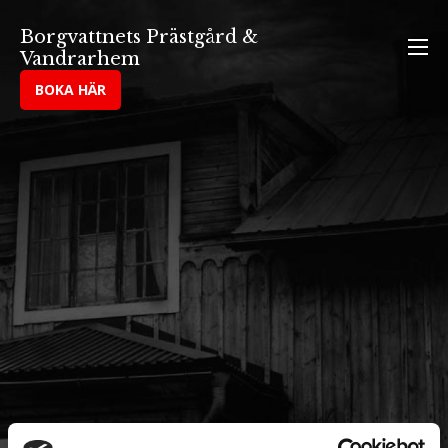
Hoppa
Borgvattnets Prästgård &
till
Vandrarhem
innehåll
BOKA HÄR