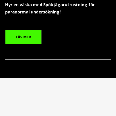
Hyr en väska med Spökjägarutrustning för
paranormal undersökning!
”HYR
LÄS MER
SPÖKJÄGARUTRUSTNING”